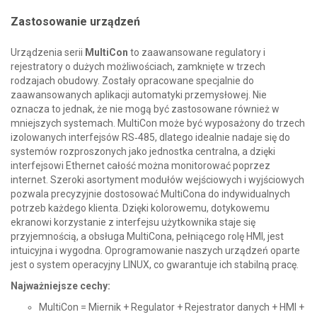
Zastosowanie urządzeń
Urządzenia serii
MultiCon
to zaawansowane regulatory i
rejestratory o dużych możliwościach, zamknięte w trzech
rodzajach obudowy. Zostały opracowane specjalnie do
zaawansowanych aplikacji automatyki przemysłowej. Nie
oznacza to jednak, że nie mogą być zastosowane również w
mniejszych systemach. MultiCon może być wyposażony do trzech
izolowanych interfejsów RS‑485, dlatego idealnie nadaje się do
systemów rozproszonych jako jednostka centralna, a dzięki
interfejsowi Ethernet całość można monitorować poprzez
internet. Szeroki asortyment modułów wejściowych i wyjściowych
pozwala precyzyjnie dostosować MultiCona do indywidualnych
potrzeb każdego klienta. Dzięki kolorowemu, dotykowemu
ekranowi korzystanie z interfejsu użytkownika staje się
przyjemnością, a obsługa MultiCona, pełniącego rolę HMI, jest
intuicyjna i wygodna. Oprogramowanie naszych urządzeń oparte
jest o system operacyjny LINUX, co gwarantuje ich stabilną pracę.
Najważniejsze cechy:
MultiCon = Miernik + Regulator + Rejestrator danych + HMI +