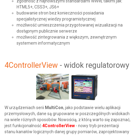
zgodność z najnowszymi standardami WWW, takimi jak:
HTML5+, CSS3+, JS6+
budowanie stron bez konieczności posiadania
specjalistycznej wiedzy programistycznej
możliwość umieszczenia przygotowanej wizualizacji na
dostępnym publicznie serwerze
możliwość zintegrowania z większym, zewnętrznym
systemem informatycznym
4ControllerView
- widok regulatorowy
W urządzeniach serii
MultiCon
, jako podstawie wielu aplikacji
przemysłowych, dane są grupowane w poszczególnych widokach
na wiele różnych sposobów. Nowością, z którą warto się zapoznać,
jest funkcjonalność
4ControllerView
- nowy tryb prezentacji
stanu kanałów logicznych danej grupy pomiarów, zaprojektowany