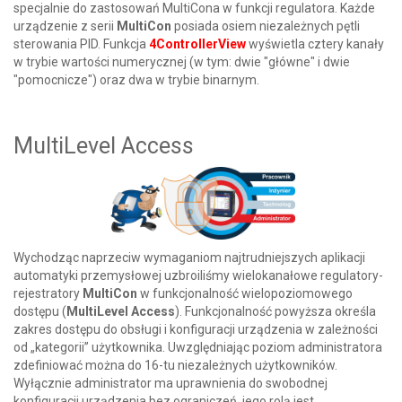
specjalnie do zastosowań MultiCona w funkcji regulatora. Każde
urządzenie z serii
MultiCon
posiada osiem niezależnych pętli
sterowania PID. Funkcja
4ControllerView
wyświetla cztery kanały
w trybie wartości numerycznej (w tym: dwie "główne" i dwie
"pomocnicze") oraz dwa w trybie binarnym.
MultiLevel Access
Wychodząc naprzeciw wymaganiom najtrudniejszych aplikacji
automatyki przemysłowej uzbroiliśmy wielokanałowe regulatory-
rejestratory
MultiCon
w funkcjonalność wielopoziomowego
dostępu (
MultiLevel Access
). Funkcjonalność powyższa określa
zakres dostępu do obsługi i konfiguracji urządzenia w zależności
od „kategorii” użytkownika. Uwzględniając poziom administratora
zdefiniować można do 16-tu niezależnych użytkowników.
Wyłącznie administrator ma uprawnienia do swobodnej
konfiguracji urządzenia bez ograniczeń, jego rolą jest